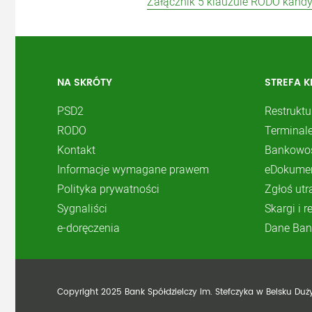
Załącznik 5 klauzule RODO kand
NA SKRÓTY
STREFA K
PSD2
Restruktu
RODO
Terminale
Kontakt
Bankowoś
Informacje wymagane prawem
eDokume
Polityka prywatności
Zgłoś utr
Sygnaliści
Skargi i 
e-doręczenia
Dane Ban
Copyright 2025 Bank Spółdzielczy im. Stefczyka w Belsku Du