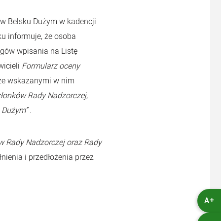
 w Belsku Dużym w kadencji
ku informuje, że osoba
gów wpisania na Listę
icieli
Formularz oceny
 ze wskazanymi w nim
złonków Rady Nadzorczej,
u Dużym”
.
ów Rady Nadzorczej oraz Rady
nienia i przedłożenia przez
A+