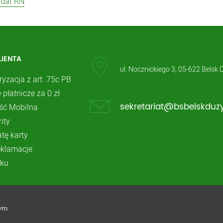
ydat RN
LIENTA
ul. Nocznickiego 3, 05-622 Belsk 
ryzacja z art. 75c PB
 płatnicze za 0 zł
ć Mobilna
sekretariat@bsbelskduzy
nty
atę karty
reklamacje
ku
żym