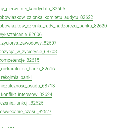
ny_pierwotnej_kandydata_82605
obowiazkow_czlonka_komitetu_audytu_82622
obowiazkow_członka_rady_nadzorczej_banku_82620
wyksztalcenie_82606
b_zyciorys_zawodowy_82607
pozycja_w_zyciorysie_68703
kompetencje_82615
_niekaralnosc_banki_82616
_rekojmia_banki
niezaleznosc_osadu_68713
konflikt_interesow_82624
czenie_funkcji_82626
poswiecanie_czasu_82627