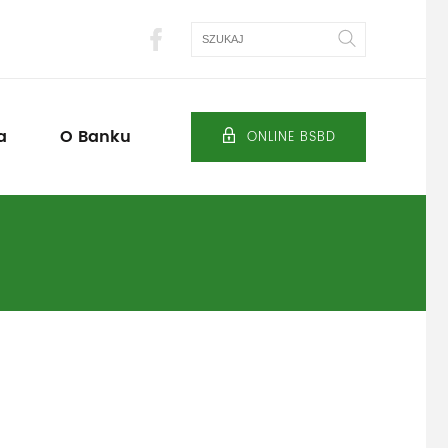
Szukaj
a
O Banku
ONLINE BSBD