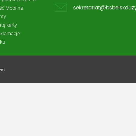
ć Mobilna
sekretariat@bsbelskduzy
nty
atę karty
reklamacje
ku
żym