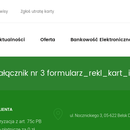
wisy
Zgłoś utratę karty
ktualności
Oferta
Bankowość Elektroniczn
ałącznik nr 3 formularz_rekl_kart_
LIENTA
ul. Nocznickiego 3, 05-622 Belsk 
ryzacja z art. 75c PB
 płatnicze za 0 zł