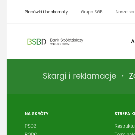
Placówki i bankomaty
Grupa SGB
Nasze ser
A
Skargi i reklamacje
Z
NA SKRÓTY
STREFA K
PSD2
Restruktu
RODO
Terminale