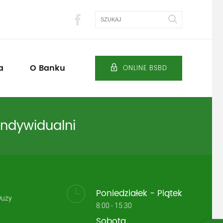
Szukaj
a
O Banku
ONLINE BSBD
indywidualni
Poniedziałek - Piątek
Duży
8:00 - 15:30
Sobota