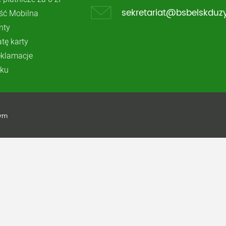
ć Mobilna
sekretariat@bsbelskduzy
nty
atę karty
reklamacje
ku
żym