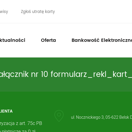
wisy
Zgłoś utratę karty
ktualności
Oferta
Bankowość Elektroniczn
ałącznik nr 10 formularz_rekl_kart
LIENTA
ul. Nocznickiego 3, 05-622 Belsk 
ryzacja z art. 75c PB
 płatnicze za 0 zł