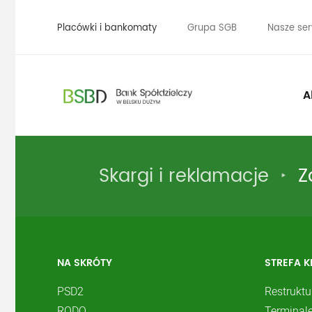
Placówki i bankomaty
Grupa SGB
Nasze ser
A
Skargi i reklamacje
Z
NA SKRÓTY
STREFA K
PSD2
Restruktu
RODO
Terminale