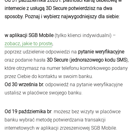
Od 31 października 2020 r. płatności kartą debetową w
internecie z usługą 3D Secure potwierdzisz na dwa
sposoby. Poznaj i wybierz najwygodniejszy dla siebie:
w aplikacji SGB Mobile
(tylko klienci indywidualni) –
zobacz, jakie to proste
,
poprzez udzielenie odpowiedzi na
pytanie weryfikacyjne
oraz podanie hasła
3D Secure
(
jednorazowego kodu SMS
),
które otrzymasz na numer telefonu komórkowego podany
przez Ciebie do kontaktu w swoim banku.
Od 30 września
br.
odpowiedź na pytanie weryfikacyjne
ustalisz w placówce swojego banku.
Od 19 października
br
. możesz bez wizyty w placówce
banku wybrać metodę potwierdzania transakcji
internetowych w aplikacji zrzeszeniowej SGB Mobile.