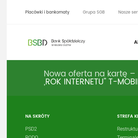
Placówki i bankomaty
Grupa SGB
Nasze ser
A
Nowa oferta na kartę – 
„ROK INTERNETU” T-MOBI
NA SKRÓTY
STREFA K
PSD2
Restruktu
RODO
Terminale