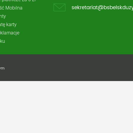
ć Mobilna
sekretariat@bsbelskduzy
nty
atę karty
reklamacje
ku
żym