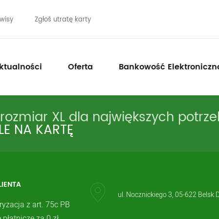
wisy
Zgłoś utratę karty
ktualności
Oferta
Bankowość Elektroniczn
rozmiar XL dla największych potrze
LE NA KARTĘ
LIENTA
ul. Nocznickiego 3, 05-622 Belsk 
ryzacja z art. 75c PB
 płatnicze za 0 zł