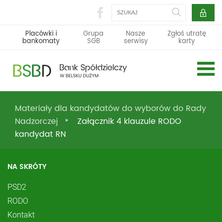
Szukaj
Placówki i
Grupa
Nasze
Zgłoś utratę
bankomaty
SGB
serwisy
karty
Materiały dla kandydatów do wyborów do Rady
Nadzorczej
Załącznik 4 klauzule RODO
kandydat RN
NA SKRÓTY
PSD2
RODO
Kontakt