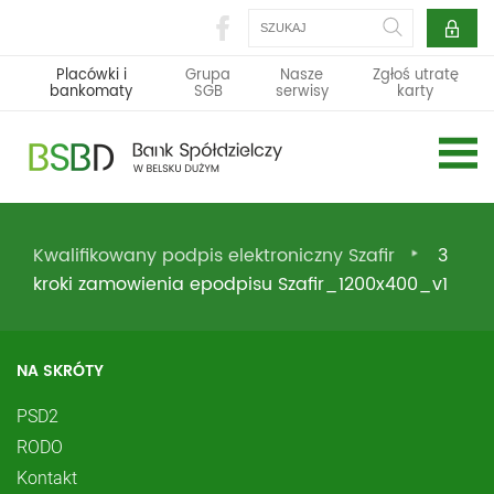
Szukaj
Placówki i
Grupa
Nasze
Zgłoś utratę
bankomaty
SGB
serwisy
karty
Kwalifikowany podpis elektroniczny Szafir
3
kroki zamowienia epodpisu Szafir_1200x400_v1
NA SKRÓTY
PSD2
RODO
Kontakt