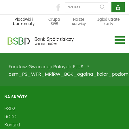
Szukaj
Placówki i
Grupa
Nasze
Zgłoś utratę
bankomaty
SGB
serwisy
karty
Fundusz Gwarancji Rolnych PLUS
csm_PS_WPR_MRiRW_BGK_ogolna_kolor_poziom_
NA SKRÓTY
PSD2
RODO
Kontakt