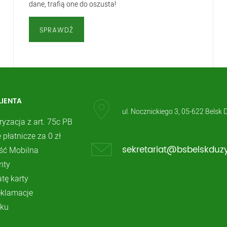
dane, trafią one do oszusta!
SPRAWDŹ
LIENTA
ul. Nocznickiego 3, 05-622 Belsk 
ryzacja z art. 75c PB
 płatnicze za 0 zł
ć Mobilna
sekretariat@bsbelskduzy
nty
atę karty
reklamacje
ku