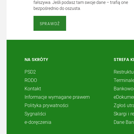
fałszywa. Jeśli podasz tam swoje dane – trafią one
bezpośrednio do oszusta.
SPRAWDŹ
NA SKRÓTY
STREFA K
PSD2
Restruktu
RODO
Terminale
Kontakt
Bankowoś
Informacje wymagane prawem
eDokume
Polityka prywatności
Zgłoś utr
Sygnaliści
Skargi i 
e-doręczenia
Dane Ban