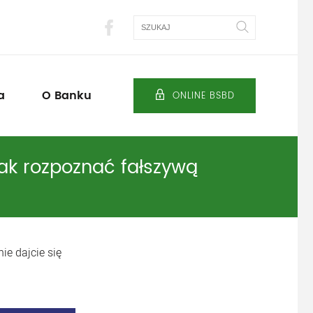
Szukaj
a
O Banku
ONLINE BSBD
ak rozpoznać fałszywą
ie dajcie się