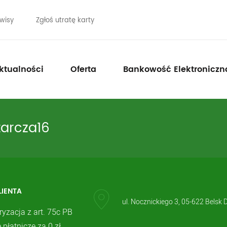
wisy
Zgłoś utratę karty
ktualności
Oferta
Bankowość Elektroniczn
arcza16
LIENTA
ul. Nocznickiego 3, 05-622 Belsk 
ryzacja z art. 75c PB
 płatnicze za 0 zł