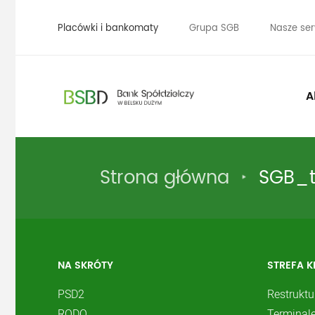
Placówki i bankomaty
Grupa SGB
Nasze ser
A
Strona główna
SGB_t
NA SKRÓTY
STREFA K
PSD2
Restruktu
RODO
Terminale