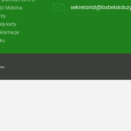
ć Mobilna
sekretariat@bsbelskduzy
nty
atę karty
reklamacje
ku
żym