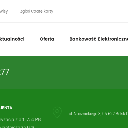
wisy
Zgłoś utratę karty
ktualności
Oferta
Bankowość Elektroniczn
277
LIENTA
ul. Nocznickiego 3, 05-622 Belsk 
ryzacja z art. 75c PB
 płatnicze za 0 zł