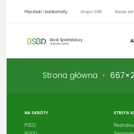
Placówki i bankomaty
Grupa SGB
Nasze ser
A
Strona główna
667×
NA SKRÓTY
STREFA K
PSD2
Restruktu
RODO
Terminale