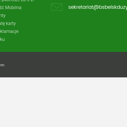
ć Mobilna
sekretariat@bsbelskduzy
nty
atę karty
reklamacje
ku
żym