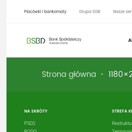
Placówki i bankomaty
Grupa SGB
Nasze ser
A
Strona główna
1180×
NA SKRÓTY
STREFA K
PSD2
Restruktu
RODO
Terminale