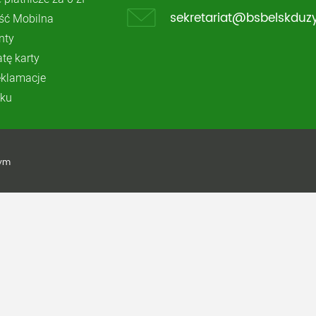
ć Mobilna
sekretariat@bsbelskduzy
nty
atę karty
reklamacje
ku
żym