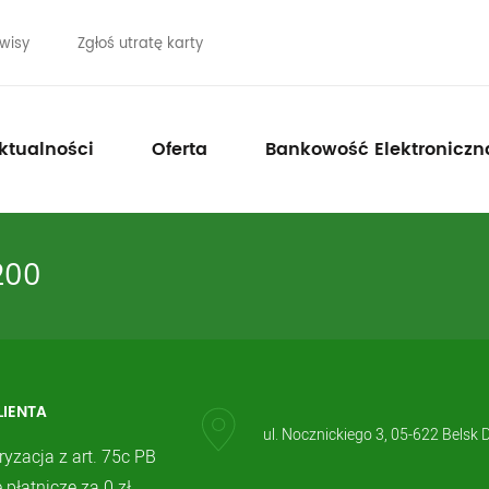
wisy
Zgłoś utratę karty
ktualności
Oferta
Bankowość Elektroniczn
200
LIENTA
ul. Nocznickiego 3, 05-622 Belsk 
ryzacja z art. 75c PB
 płatnicze za 0 zł